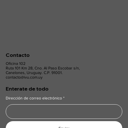
durante el invierno
Contacto
Oficina 102
Ruta 101 Km 28, Cno. Al Paso Escobar s/n,
Canelones, Uruguay. C.P. 91001.
contacto@ivu.com.uy
Enterate de todo
Dirección de correo electrónico