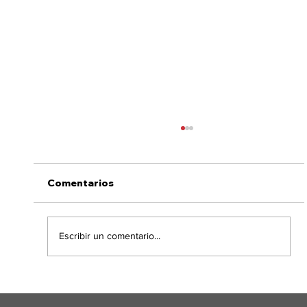
Comentarios
Escribir un comentario...
Previniendo enfermedades
metabólicas en vacas de tambo