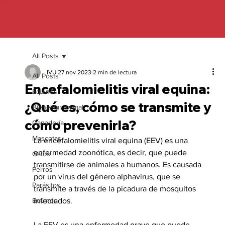
All Posts
IVU
27 nov 2023
2 min de lectura
All Posts
Encefalomielitis viral equina:
Equinos
¿Qué es, cómo se transmite y
Bienestar animal
cómo prevenirla?
Ganadería
Mascotas
La encefalomielitis viral equina (EEV) es una 
enfermedad zoonótica, es decir, que puede 
Gatos
transmitirse de animales a humanos. Es causada 
Perros
por un virus del género alphavirus, que se 
Parásitos
transmite a través de la picadura de mosquitos 
Bovinos
infectados.
La EEV es una enfermedad grave que puede 