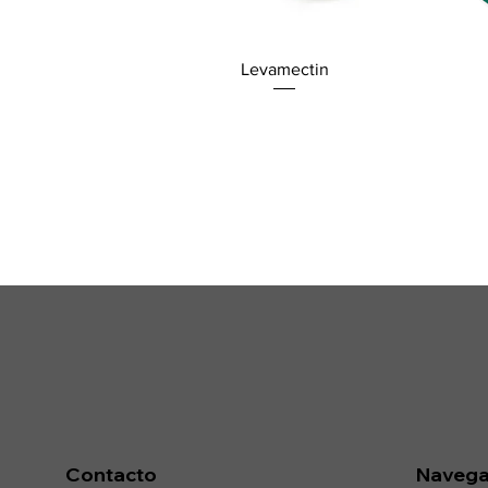
Levamectin
Contacto
Navega