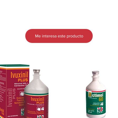
Producto tóxico para abejas, peces y p
Me interesa este producto