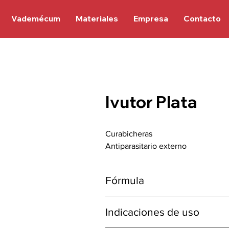
Vademécum
Materiales
Empresa
Contacto
Ivutor Plata
Curabicheras
Antiparasitario externo
Fórmula
Cada 100ml contiene:
Indicaciones de uso
DDVP (vapona)