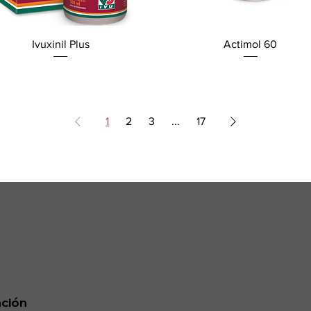
Ivuxinil Plus
Actimol 60
1
2
3
...
17
ción