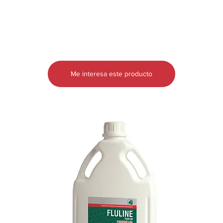
Ivutraz y 10 kg. de polvo estabilizador cada 1000
Información y Asesoramiento
litros de agua. Cada vez que el balneadero
Toxicológico (CIAT), Hospital de Clínicas, Montevideo, Tel.: 21722.
desciende un 10% de su volumen inicial proceder
(ANTÍDOTO:
a reposición y refuerzo. Reposición: 3,2 litros de
YOHIMBINA , tratamiento sintomático y de mantenimiento).
Ivutraz cada 500 litros de agua a reponer y 10 kg
Mantener fuera del alcance de los niños y animales domésticos.
de polvo estabilizador.
No volver a utilizar los envases vacíos, descartar sobrantes y
Refuerzo en seco: 1,6 litros de Ivutraz y 5 kg. de
envases en forma adecuada de acuerdo a la normativa vigente
Me interesa este producto
estabilizador cada 500 litros que baje el baño.
de cada país para productos veterinarios. Uruguay: Hacer triple
Un solo tratamiento es 100% eficaz contra sarna
lavado, perforar y entregar en el centro de acopio más cercano.
ovina. Por razones de seguridad en el manejo es
Conservar por debajo de 25ºC, en lugar seco y fresco, protegido
aconsejable repetir el tratamiento con intervalos
de la luz solar.
no mayores a 12 días.
Para el correcto uso de Ivutraz en baños de
inmersión de bovinos y ovinos, el tiempo de
inmersión mínimo de los animales debe ser de 1
minuto, sumergiendo la cabeza de cada uno por lo
menos 2 veces; agitar bien y periódicamente
el contenido del baño.