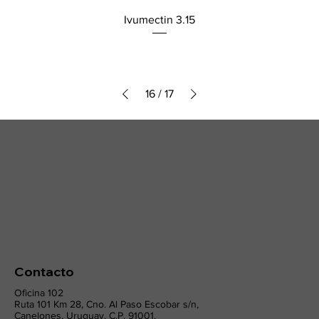
Ivumectin 3.15
16
/
17
Contacto
Oficina 102
Ruta 101 Km 28, Cno. Al Paso Escobar s/n,
Canelones, Uruguay. C.P. 91001.